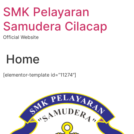
Lewati
SMK Pelayaran
ke
konten
Samudera Cilacap
Official Website
Home
[elementor-template id=”11274″]